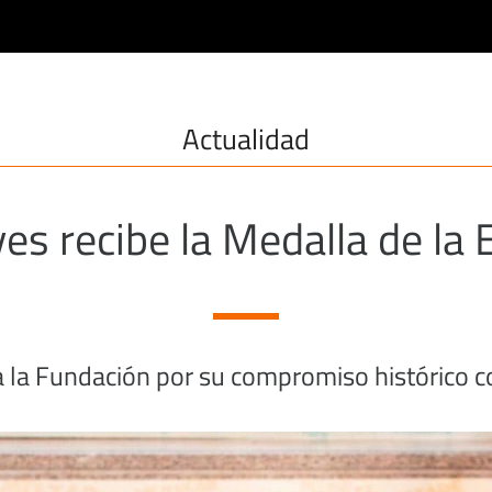
ain menu fundacion
da a la navegación
Actualidad
ves recibe la Medalla de la
a la Fundación por su compromiso histórico co