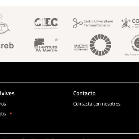
Footer superior fundaci
lvives
Contacto
mos
Contacta con nosotros
ebs