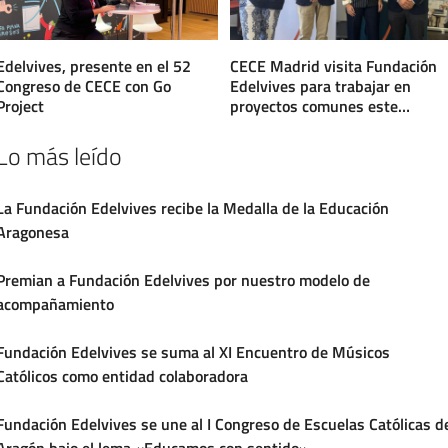
Edelvives, presente en el 52
CECE Madrid visita Fundación
Congreso de CECE con Go
Edelvives para trabajar en
Project
proyectos comunes este
nuevo curso
Lo más leído
La Fundación Edelvives recibe la Medalla de la Educación
Aragonesa
Premian a Fundación Edelvives por nuestro modelo de
acompañamiento
Fundación Edelvives se suma al XI Encuentro de Músicos
Católicos como entidad colaboradora
Fundación Edelvives se une al I Congreso de Escuelas Católicas d