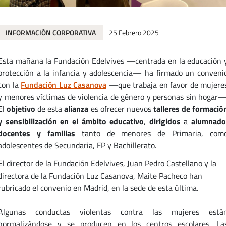
INFORMACIÓN CORPORATIVA
25 Febrero 2025
Esta mañana la Fundación Edelvives —centrada en la educación 
protección a la infancia y adolescencia— ha firmado un conveni
con la
Fundación Luz Casanova
—que trabaja en favor de mujere
y menores víctimas de violencia de género y personas sin hogar—
El
objetivo
de esta
alianza
es ofrecer nuevos
talleres de formació
y sensibilización en el ámbito educativo
,
dirigidos
a
alumnado
docentes y familias
tanto de menores de Primaria, com
adolescentes de Secundaria, FP y Bachillerato.
El director de la Fundación Edelvives, Juan Pedro Castellano y la
directora de la Fundación Luz Casanova, Maite Pacheco han
rubricado el convenio en Madrid, en la sede de esta última.
Algunas conductas violentas contra las mujeres está
normalizándose y se producen en los centros escolares. La