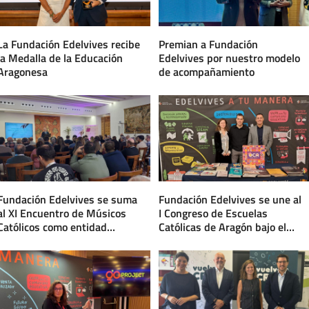
La Fundación Edelvives recibe
Premian a Fundación
la Medalla de la Educación
Edelvives por nuestro modelo
Aragonesa
de acompañamiento
Fundación Edelvives se suma
Fundación Edelvives se une al
al XI Encuentro de Músicos
I Congreso de Escuelas
Católicos como entidad
Católicas de Aragón bajo el
colaboradora
lema «Educamos con
sentido».