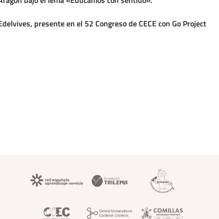
Aragón bajo el lema «Educamos con sentido».
Edelvives, presente en el 52 Congreso de CECE con Go Project